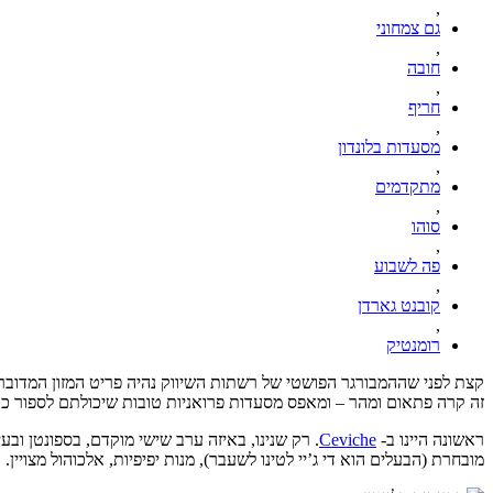
,
גם צמחוני
,
חובה
,
חריף
,
מסעדות בלונדון
,
מתקדמים
,
סוהו
,
פה לשבוע
,
קובנט גארדן
,
רומנטיק
קצת לפני שההמבורגר הפושטי של רשתות השיווק נהיה פריט המזון המדובר 
זה קרה פתאום ומהר – ומאפס מסעדות פרואניות טובות שיכולתם לספור כאן בתחילת 2012, נהיו עכשיו שלוש ממש מצויינות. לקח לי קצת זמן, אבל סוף סוף עשיתי וי על כ
ראשונה היינו ב-
Ceviche
. רק שנינו, באיזה ערב
שישי מוקדם, בספונטן ובעי
מובחרת (הבעלים הוא די ג’יי לטינו לשעבר), מנות יפיפיות, אלכוהול מצויין.