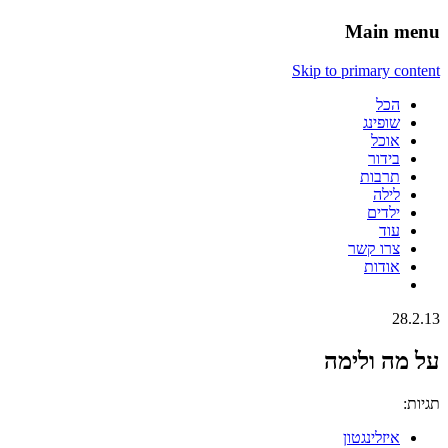
Main menu
Skip to primary content
הכל
שופינג
אוכל
בידור
תרבות
לילה
ילדים
עוד
צרו קשר
אודות
28.2.13
על מה ולימה
תגיות:
איזלינגטון