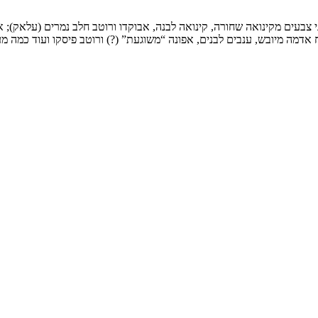
י צבעים מקינואה שחורה, קינואה לבנה, אבוקדו ורוטב חלב נמרים (עלאק); אס
אדמה מיובש, ענבים לבנים, אפונה “משוגעת” (?) ורוטב פיסקו ועוד כמה 