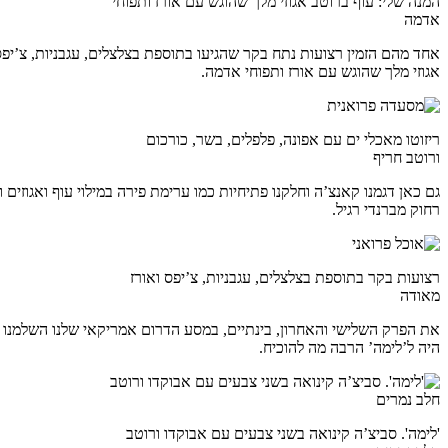
המנה שלי: עוף ברוטב אגוזי מלך שהוגש עם אורז ותפוחי
אדמה
אחד מהם הזמין רצועות נתח בקר שהגיעו בתוספת בצלצלים, עגבניות, צ’יפס ו
אגוזי מלך שהוגש עם אורז ותפוחי אדמה.
ריזוטו מאכלי ים עם אפונה, פלפלים, בשר, כורכום
ורוטב חריף
גם כאן דגמנו קאנצ’ה וחלקנו פתיחיות כמו ערימת פירה במילוי עוף ואגוזים 
רחוק מברנדי רגיל.
רצועות בקר בתוספת בצלצלים, עגבניות, צ’יפס ואורז
מאודה
את הפרק השלישי והאחרון, בינתיים, במסע הדרום אמריקאי שלנו השלמנו
היה ל’לימה’ הרבה מה להוכיח.
'לימה'. סביצ’ה קינואה בשני צבעים עם אבוקדו ורוטב