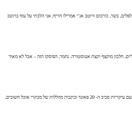
פלים, בשר, כורכום ורוטב אג’י אמרילו חריף; אני הלכתי על עוף ברוטב
 ליים, חלבון מוקצף וקצת אנגוסטורה. נחמד, הפיסקו הזה – אבל לא מאוד
. לפי כל הסימנים, זו היתה אמורה להיות גולת הכותרת: עם עיקריות סביב ה- 20 פאונד וכתבות מהללות של מבקרי אוכל חשובים,