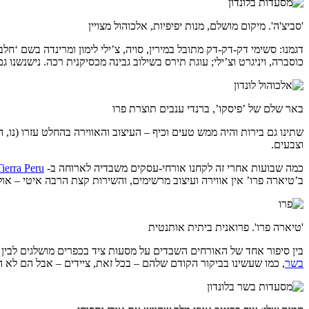
'סביצ'ה'. מיקום מושלם, מנות יפיפיות, אלכוהול מצויין
דגמנו: סשימי דק-דק-דק מתובל במירין, סויה, צ’ילי לימון ומרינדה בשם ‘ח
כוסברה, ויניגרט וצ’ילי; עוגת תירס בשילוב גבינה מכסיקנית רכה. נישנשנו 
באר שלם של ’פיסקו’, ברנדי ענבים תוצרת פרו
שתינו גם בירות והיה ממש טעים וכיף – העיצוב והאווירה בהחלט עזרו (נו,
וצבעים.
כמה שבועות אחרי זה לקחנו אורחי-עסקים משבדיה לארוחה ב-
Tierra Peru
ב’טיארה פרו’ אין אווירה ועיצוב מרשימים, והשירות קצת הרבה איטי – אולי 
'טיארה פרו'. פרואנית ביתית אותנטית
בין סיפור אחד של האורחים השבדים על מסעות ציד בכפרים מושלגים לבין הס
בשר
, כמו שעשינו בביקור הקודם שלהם – בכל זאת, ציידים – אבל הם לא הת