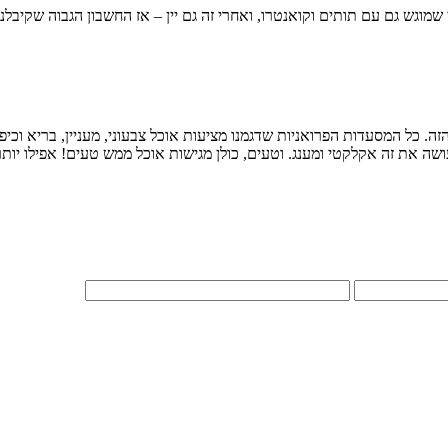
תותים וקואנטרו, ואחרי זה גם יין – אז החשבון הגבוה שקיבלנו (220 פאונד) לא הפתיע במיוח
ה. כל המסעדות הפרואניות שדגמנו מציעות אוכל צבעוני, מעניין, בריא וכיפ
עושה את זה אקלקטי ומענג. וטעים, כולן מגישות אוכל ממש טעים! אפילו יות