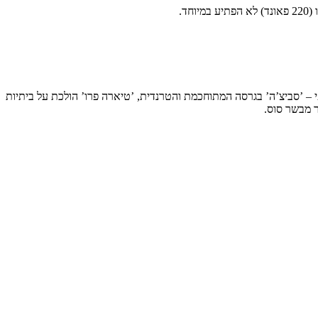
ד.
י – ’סביצ’ה’ בגרסה המתוחכמת והטרנדית, ’טיארה פרו’ הולכת על ביתיות
ר מבשר סוס.