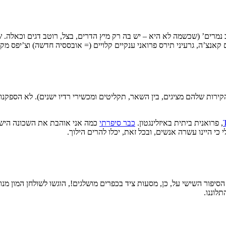
לב נמרים’ (שכשמה לא היא – יש בה רק מיץ הדרים, בצל, רוטב דגים וכאלה. 
גם קאנצ’ה, גרעיני תירס פרואני ענקיים קלויים (= אובססיה חדשה) וצ’יפס מ
 הקירות שלהם מציגים, בין השאר, תקליטים ומכשירי רדיו ישנים). לא הספקנו
, פרואנית ביתית באיזלינגטון.
כבר סיפרתי
כמה אני אוהבת את השכונה הישנה
כי היינו עשרה אנשים, ובכל זאת, יכלו להרים הילוך.
יפור השישי על, כן, מסעות ציד בכפרים מושלגים!, הוגשו לשולחן המון מנות
לוננו.