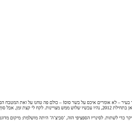
בעיר – לא אומרים איכס על בשר סוס! – כולם פה טחנו על ואת המטבח הפר
ולן, והנה הממצאים כולם.
קר כדי לשתות. לסינריו הספציפי הזה, ’סביצ’ה’ היתה מושלמת: מיקום מדוג