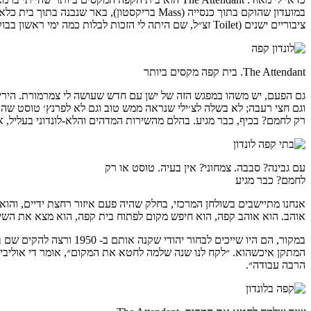
במועדון שהוקם בתוך כנסייה (Mass בריקסטון), באר שנבנה בתוך בית כלא לשעבר (
ציבוריים ישנים (Toilet זצ״ל, שם היתה לי הזכות לבלות כמה ימי ראשון בבוקר לא מהעולם הזה וגם לא מהבא).
The Attendant. בית קפה מקסים ביותר
וגם חצי רעבה; לא בשלה לצ׳ילי שנראה ממש טוב וגם לא לפרנץ׳ טוסט שהבחו
רק לחמם? בכיף, כבר מגיע. בהלם מהשירות המדהים והלא-לונדוני בעליל, א
עם גבינה? סבבה. צמחוני? אין בעיה. טוסט או רק
לחמם? כבר מגיע
אנחנו מתיישבים בשולחן המרכזי, בחלק שהיה פעם איזור רחצת ידיים, והו
אוהב. הוא אוהב קפה, הוא חיפש מקום לפתוח בית קפה, הוא מצא את השיר
במקור, הם היו שייכים ל
המתקן איכשהוא. ״לקח לנו שנה שלמה לחטא את המקום״, אומר די אוליבייר
הרבה עבודה״.