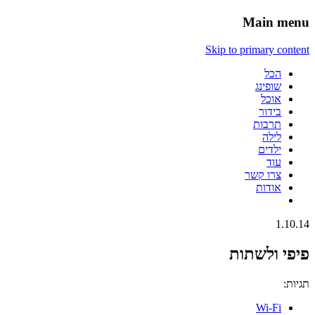
Main menu
Skip to primary content
הכל
שופינג
אוכל
בידור
תרבות
לילה
ילדים
עוד
צרו קשר
אודות
1.10.14
פיפי ולשתות
תגיות:
Wi-Fi