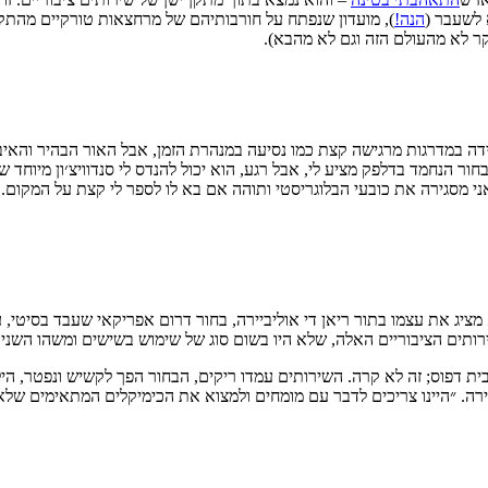
הנה!
ר הנחמד בדלפק מציע לי, אבל רגע, הוא יכול להנדס לי סנדוויצ׳ון מיוחד של
ני מסגירה את כובעי הבלוגריסטי ותוהה אם בא לו לספר לי קצת על המקום.
א מציג את עצמו בתור ריאן די אוליביירה, בחור דרום אפריקאי שעבד בסיט
ותים הציבוריים האלה, שלא היו בשום סוג של שימוש בשישים ומשהו השנים
בחור יהודי שקנה אותם ב- 1950 ורצה להקים שם בית דפוס; זה לא קרה. השירותים עמדו ריקים, הבח
ה. ״היינו צריכים לדבר עם מומחים ולמצוא את הכימיקלים המתאימים שלא י