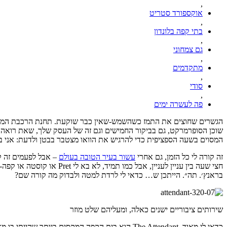
,
אוקספורד סטריט
,
בתי קפה בלונדון
,
גם צמחוני
,
מתקדמים
,
סודי
,
פה לעשרה ימים
הגשרים שחוצים את התמז כשהשמש-שאין כבר שוקעת. תחנת הרכבת המעוצב
שוכן הסופרמרקט, גם בביקור החמישים וגם זה של העסק שלך, שאת רואה כמ
המסוים
בשעה הספציפית כדי להרגיש את הוואו מצטבר בבטן ולדעת: אני במקו
זה קורה לי כל הזמן, גם אחרי
עשור בעיר הטובה בעולם
– אבל לפעמים זה קו
חצי שעה בין עניין לעניין
בראנץ׳. תה״. הייתכן ש… כדאי לי לרדת למטה ולבדוק מה קורה שם?
שירותים ציבוריים ישנים כאלה, ומעליהם שלט מוזר
כדאי לי מאוד. The Attendant הוא בית הקפה המקסים ביותר שהייתי בו מאז ש