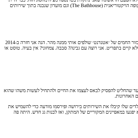
), מועדון שנפתח על חורבותיהם של מרחצאות טורקיים מהתקופה הויקטוריאנית (The Bathhouse) וגם מועדון שנבנה בתוך שירותים
גם הפעם, יש משהו במפגש הזה של ישן עם חדש שעושה לי צמרמורת. הירידה במדרגות מרגישה קצת כמו נסיעה במנהרת הזמן, אבל האור הבהיר והאיבזור החמים של ׳אטנדנט׳ שולפים אותי ממנה מהר. הנה אני חזרה ב-2014
א קיים בתפריט. אני רוצה עם גבינה? סבבה. צמחוני? אין בעיה. טוסט או
י, עד שהחליט להפסיק לבאס לעצמו את החיים ולהתחיל לעשות משהו שהוא
 האחרונות.
ור הפך לקשיש ונפטר, הילדים שלו קיבלו את השירותים בירושה ופירסמו מודעה כדי להשמיש את
פגעו במאפיינים המקוריים של המתקן, ואז לבנות גג חדש. היתה פה