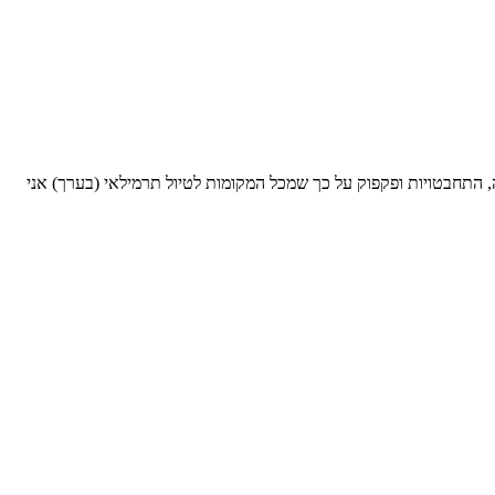
לונדון אחרי שלא הייתי בה 15 שנה, כשרוב הזמן אני עסוקה בפאניקה, התחבטויות ופקפוק על כך שמכל המקומות לטיול תרמילאי (בערך) אני