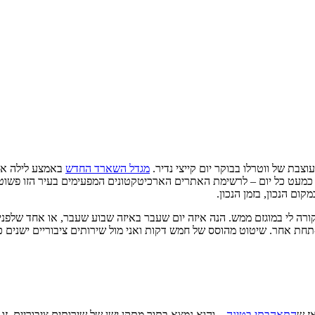
ת של ווטרלו בבוקר יום קייצי נדיר.
מגדל השארד החדש
באמצע לילה ארו
עט כל יום – לרשימת האתרים הארכיטקטונים המפעימים בעיר הזו פשוט אין
ם הנכון, בזמן הנכון.
רה לי במוגזם ממש. הנה איזה יום שעבר באיזה שבוע שעבר, או אחד שלפניו
, אבל כמו תמיד, לא בא לי Pret או קוסטה או קפה-תחת אחר. שיטוט מהוסס של חמש דקות ואני מול שי
התאהבתי בטינה
– והוא נמצא בתוך מתקן ישן של שירותים ציבוריים. ז