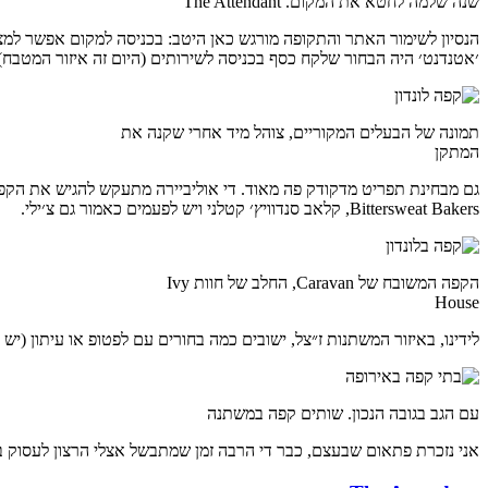
שנה שלמה לחטא את המקום. The Attendant
הנסיון לשימור האתר והתקופה מורגש כאן היטב: בכניסה למקום אפשר למצ
׳אטנדנט׳ היה הבחור שלקח כסף בכניסה לשירותים (היום זה איזור המטבח)
תמונה של הבעלים המקוריים, צוהל מיד אחרי שקנה את
המתקן
גם מבחינת תפריט מדקודק פה מאוד. די אוליביירה מתעקש להגיש את הקפה המשוב
Bittersweat Bakers, קלאב סנדוויץ׳ קטלני ויש לפעמים כאמור גם צ׳ילי.
הקפה המשובח של Caravan, החלב של חוות Ivy
House
לידינו, באיזור המשתנות ז״צל, ישובים כמה בחורים עם לפטופ או עיתון (יש
עם הגב בגובה הנכון. שותים קפה במשתנה
אני נזכרת פתאום שבעצם, כבר די הרבה זמן שמתבשל אצלי הרצון לעסוק במל