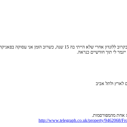
ויותר חשוב – הפוסט הזה גרם לי סוף סוף להתרגש קצת מזה שאגיע בקרוב ל
יגמר לי תוך חודשיים כנראה.
ם לארץ ולתל אביב
ה אחת מהמפורסמות.
http://www.telegraph.co.uk/property/9462068/Fr