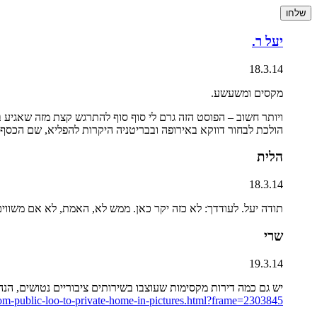
יעל ר.
18.3.14
מקסים ומשעשע.
הולכת לבחור דווקא באירופה ובבריטניה היקרות להפליא, שם הכסף י
הלית
18.3.14
תודה יעל. לעודדך: לא כזה יקר כאן. ממש לא, האמת, לא אם משווי
שרי
19.3.14
יש גם כמה דירות מקסימות שעוצבו בשירותים ציבוריים נטושים, הנ
om-public-loo-to-private-home-in-pictures.html?frame=2303845