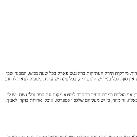
ך, מזרקות הירק העתיקות בריג'נטס פארק בכל שעה ממש, המבנה שבו
 סוף. לכל בניין יש היסטוריה, בכל פינה יש עתיד, מספיק לצאת לרחוב
; אני הולכת במרכז העיר בתקווה למצוא מקום עם קפה ובלי גשם. יש לי
רותים ציבוריים ישנים כאלה. זה מוזר, כי יש מעליהם שלט: ״אספרסו. אוכל. ארוחת בוקר. לאנץ׳.
ו לא הפעם הראשונה שאני נתקלת בטרנספורמציה מהסוג הזה: כבר הייתי