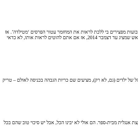
שבועות מפצירים בי ללכת לראות את המחזמר עטור הפרסים ‘מטילדה’. אז
ניסינו, והצלחנו למצוא כרטיסים שעות בודדות לפני ההצגה של הערב, אבל זה מגיע עם אזהרת ‘לא לנסות בבית’ הכרחית: מדובר במחזמר סוּפר מכור מראש שמציג עד דצמבר 2014, אז אם אתם להוטים לראות אותו, לא כדאי
הל של ילדים (גם, לא רק), מציעים שם כריות הגבהה בכניסה לאולם – טריק
ל הצגות לילדים ישראלים שמגיעים לביקור; נדמה לי ש’מטילדה’ יכול להתאים לילדים בני 12 פלוס שיודעים קצת אנגלית מבית-ספר. הם אולי לא יבינו הכל, אבל יש סיכוי טוב שהם בכל