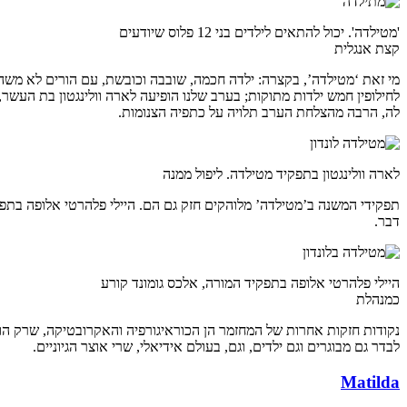
'מטילדה'. יכול להתאים לילדים בני 12 פלוס שיודעים
קצת אנגלית
מי זאת ‘מטילדה’, בקצרה: ילדה חכמה, שובבה וכובשת, עם הורים לא משה
לחילופין חמש ילדות מתוקות; בערב שלנו הופיעה לארה וולינגטון בת הע
לה, הרבה מהצלחת הערב תלויה על כתפיה הצנומות.
לארה וולינגטון בתפקיד מטילדה. ליפול ממנה
תפקידי המשנה ב’מטילדה’ מלוהקים חזק גם הם. היילי פלהרטי אלופה בתפק
דבר.
היילי פלהרטי אלופה בתפקיד המורה, אלכס גומונד קורע
כמנהלת
נקודות חזקות אחרות של המחזמר הן הכוראיגורפיה והאקרובטיקה, שרק הו
לבדר גם מבוגרים וגם ילדים, וגם, בעולם אידיאלי, שרי אוצר הגיוניים.
Matilda