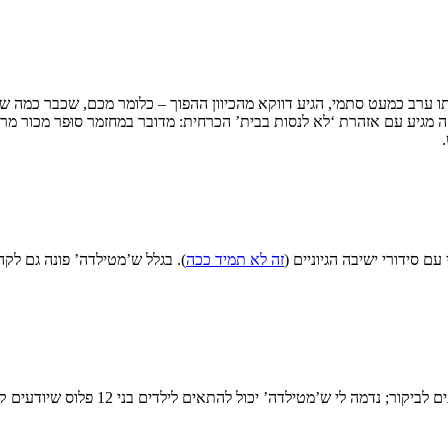
אותו ערב כמעט סתמי, הגיע דווקא מהכיוון ההפוך – כלומר מכם, שכבר כמה 
עם סידורי ישיבה הגיוניים (
זה לא תמיד ככה
). בגלל ש’מטילדה’ פונה גם לק
אגב ילדים בקהל, כי שואלים אותי הרבה ע