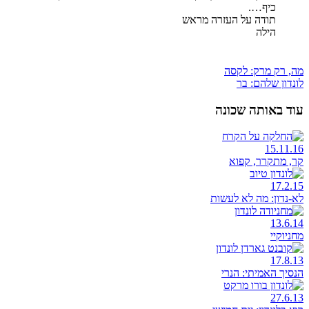
כיף….
תודה על העזרה מראש
הילה
מה, רק מרק: לקסה
לונדון שלהם: בר
עוד באותה שכונה
15.11.16
קר, מתקרר, קפוא
17.2.15
לא-נדון: מה לא לעשות
13.6.14
מחניוקיי
17.8.13
הנסיך האמיתי: הנרי
27.6.13