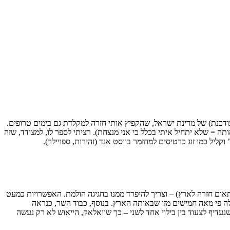
 מעודכנת) של מדינת ישראל, שהקפיץ אותי חזרה למקלדת גם בימים טרופים.
ה = שלא יתחיל איתי בכלל כי אני מנצחת). רציתי לספר לו, למצודד, שזה
ליל כמו זוג כרטיסים למחזמר בווסט אנד (זהירות, ספויילר).
אום חזרה לארץ) – וצריך להיפרד ממנו בחגיגה הולמת. האפשרויות כמעט
ה פי מאה חמישים מזו שבאותה הארץ. בנוסף, כבוד השר, כנראה
נעדיף לצעוד בין בילוי אחד לשני – כך שוואלאק, הייאוש לא רק נעשה