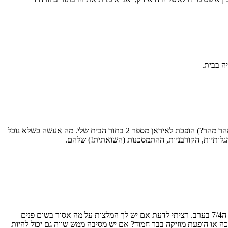
ה בבית.
היי שושי, תודה על התגובה. תראי, זה עניין אישי, ועבורי, באופן אישי, הבית נמצא עכשיו בלונדון – פשוט כי קשה לי להגדיר מדינה שלאט לאט (מהר מהר?) הופכת לאיראן מספר 2 בתור הבית שלי. מה אעשה כשלא נוכל
גלותיות, הקורבניות, ההתמסכנות (השואתית!) שלהם.
ולעיקר, בעלי הפתיע אותי וקנה לנו כרטיסים ללונדון המהממת לכבוד יום הולדתי ואנחנו מגיעים ביום ראשון ה3/4/14 בערב ונשארים עד ליום שני ה7/4 בערב. רציתי לדעת אם יש לך המלצות על מה אסור בשום פנים
בבירה המהממת. שוק שחייבים ללכת אליו, מסעדה להזמין בה מקומות ליום הולדתי ליום שישי ה4/4, הצגה, תארוכה או הופעת מוזיקה בבר חמוד? אם יש מסיבה ממש שווה גם יכול להיות