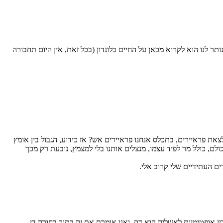
 נטולי דרכון זר/עבודה מבוקשת בחו"ל/סבתא פולניה שהיגרה לארץ אחרי שנות ה-50 – בינתיים כל שנותר לנו הוא לקרוא מכאן על החיים בלונדון (בכל זאת, אין היום תחבורה
את פראיירים, בתכלס אנחנו פראיירים אש? אז כידוע, הגבול בין אומץ
לם, כולל מר לפיד עצמו, מנצלים אותנו בלי למצמץ, נובעת רק מכך
ים העתידיים שלי קרוב אלי.
ן אופטימיות לאשליה הוא דק, ואני אומרת את זה בתור בחורה די