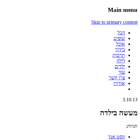
Main menu
Skip to primary content
הכל
שופינג
אוכל
בידור
תרבות
לילה
ילדים
עוד
צרו קשר
אודות
3.10.13
מעשה בילדה
תגיות:
ווסט אנד