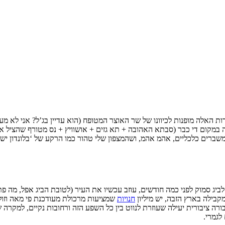
דהדות האלה מופנות לכיוונו של שר האוצר המטופח (הוא עדיין בג’ל? אני לא
במקום די כבר (סבתא האהובה + תא גזים + אושוויץ + נס מטורף שהציל אות
שברים כלכליים, אהמ אהמ, ושהמצפון שלי טהור כמו הרקע של ‘בלונדון יש’ וק
ג סמוק לפני כמה חודשים, עוזב עכשיו את העיר (לטובת הביג אפל, מה פת
בילה בארץ הזבה, יש מיליון
חנויות
שמציעות מרכולת מעודכנת פי מאה וזול
רה ציבורית יעילה שעוזרת לנווט בין כל השפע הזה ורחובות נקיים, למקרה ש