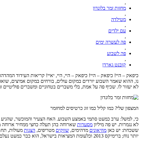
,
מחזות זמר בלונדון
,
מטילדה
,
עם ילדים
,
פה לעשרה ימים
,
פה לשבוע
,
קובנט גארדן
כיפאק – היי! כיפאק – היי! כיפאק – היי, היי, יאיי! קריאות העידוד המה
נו, ההוא שאמר השבוע יורדים במקום עולים, בורחים במקום אמיצים, שואה 
לא יעזור לו. שכיף פה על אמת, בלי משברים בטחוניים ומשברים פוליטיים ומ
המצפון שלי? כמו קליל כמו זוג כרטיסים למחזמר
כי, למשל: ערב כמעט סתמי באמצע השבוע. האח הצעיר והמוכשר, שהגיע לבי
לא נגמרות. יש פה מיליון
מסעדות
שארוחה בהן תעלה כחצי ממחיר ארוחה מק
ששכחת: יש כאן
מוזיאונים
מדהימים,
שווקים
מטריפים,
הצגות
מעולות, תחבו
יותר נוח; ברימיקס 2013 וכלעומת המציאות בישראל, הוא כבר כמעט נעלם לגמרי.