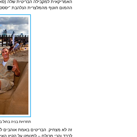
האמריקאית למקבילה הבריטית שלה (סאות’
ההמום חוטף מהמלצרית הנלהבת “יססס!!!
תחרויות בניה בחול ב
זה לא מצחיק. הבריטים באמת אוהבים לק
לברד והכי מכולם – לפטפט על הקיץ האינד