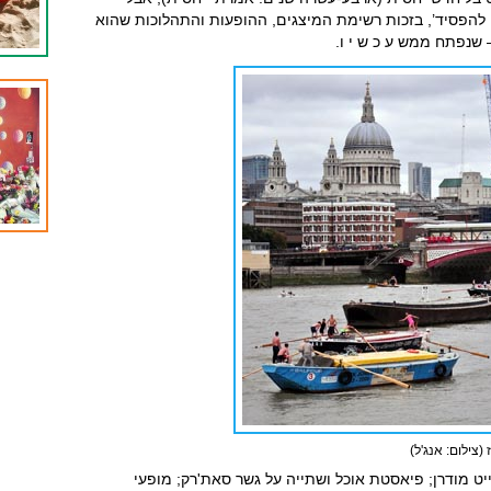
 להפסיד’, בזכות רשימת המיצגים, ההופעות והתהלוכות שהוא
 שנפתח ממש ע כ ש י ו.
(צילום: אנג'ל)
יט מודרן; פיאסטת אוכל ושתייה על גשר סאת'רק; מופעי