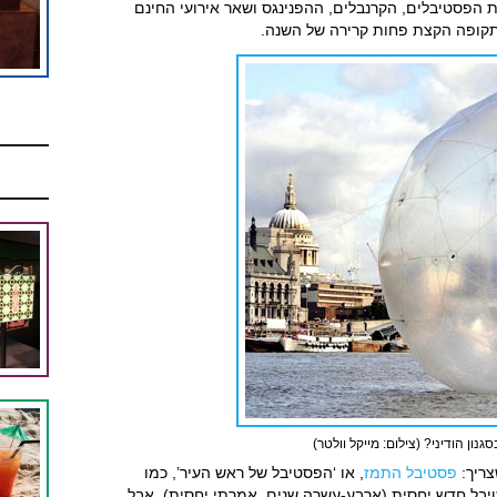
 הפסטיבלים, הקרנבלים, ההפנינגס ושאר אירועי החינם
קופה הקצת פחות קרירה של השנה.
סגנון הודיני? (צילום: מייקל וולטר)
צריך:
פסטיבל התמז
, או ‘הפסטיבל של ראש העיר’, כמו
ל חדש יחסית (ארבע-עשרה שנים. אמרתי יחסית), אבל