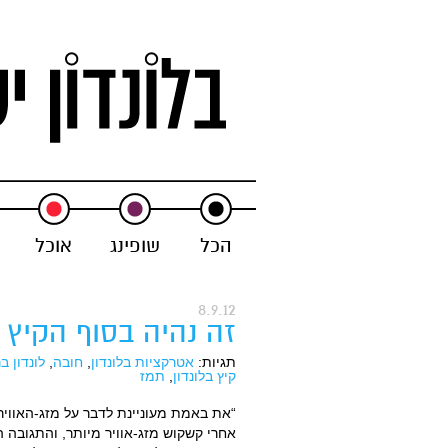
Skip to primary content
Main menu
הכל
שופינג
אוכל
8.9.12
זה נהיה בסוף הקיץ
תגיות:
אטרקציות בלונדון
,
חובה
,
לונדון בר
קיץ בלונדון
,
תמז
“את באמת מעוניינת לדבר על מזג-האוויר?
אחרי קשקוש מזג-אוויר מיותר, והתגובה 