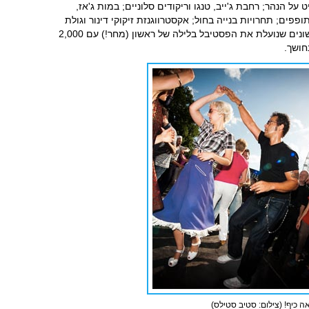
על הנהר; רחבת ג'ייב, טנגו וריקודים סלוניים; במות ג'אז,
פפים; תחרויות בנייה בחול; אקסטרווגנזת זיקוקי דינור וגולת
הכותרת – תהלוכה מנצנצת ומרחיבת אישונים שנועלת את הפסטיבל בלילה של ראשון (מחר!) עם 2,000
חושך.
ה כיף! (צילום: סטיב סטילס)